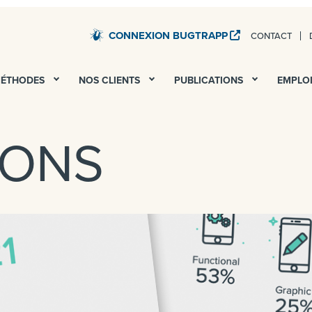
CONNEXION BUGTRAPP
CONTACT
STARDUST – TESTS QA ET UAT DE TOUS VOS SERV
MÉTHODES
NOS CLIENTS
PUBLICATIONS
EMPLO
IONS