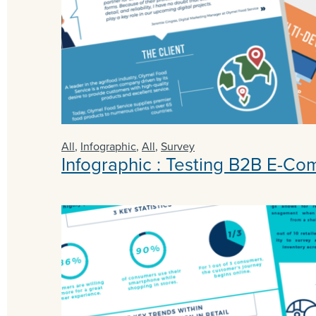
All
,
Infographic
,
All
,
Survey
Infographic : Testing B2B E-Co