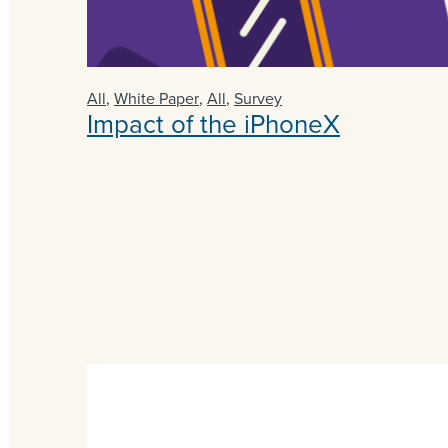
All
,
White Paper
,
All
,
Survey
Impact of the iPhoneX