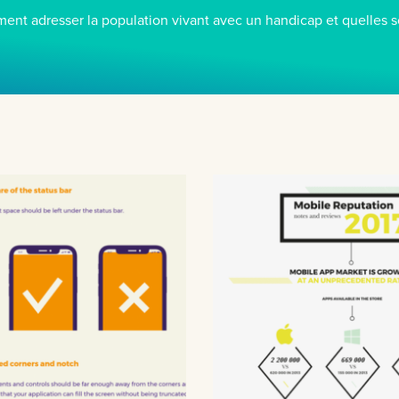
ment adresser la population vivant avec un handicap et quelles s