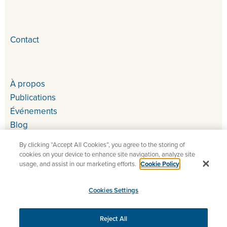
Contact
À propos
Publications
Événements
Blog
By clicking “Accept All Cookies”, you agree to the storing of
cookies on your device to enhance site navigation, analyze site
usage, and assist in our marketing efforts.
Cookie Policy
Cookies Settings
Copyright 2026 StarDust – Tests QA et UAT de tous vos
services numériques
Reject All