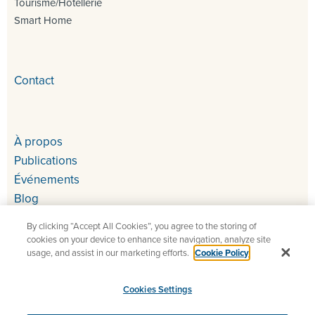
Tourisme/Hôtellerie
Smart Home
Contact
À propos
Publications
Événements
Blog
By clicking “Accept All Cookies”, you agree to the storing of
cookies on your device to enhance site navigation, analyze site
usage, and assist in our marketing efforts.
Cookie Policy
Cookies Settings
Copyright 2026 StarDust – Tests QA et UAT de tous vos
services numériques