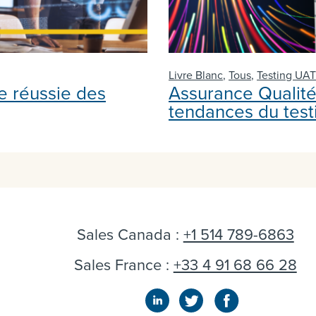
Livre Blanc
,
Tous
,
Testing UA
e réussie des
Assurance Qualité 
tendances du test
Sales Canada :
+1 514 789-6863
Sales France :
+33 4 91 68 66 28