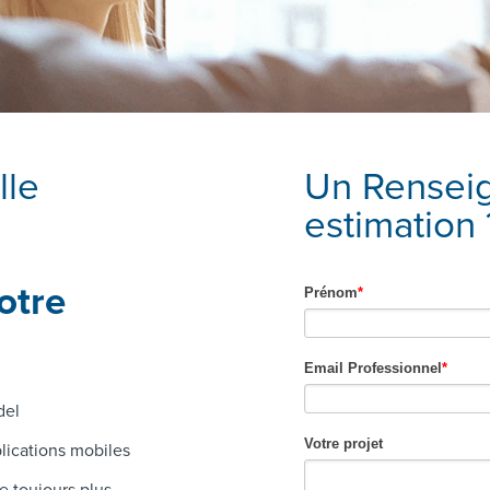
lle
Un Rensei
estimation ?
otre
del
lications mobiles
e toujours plus