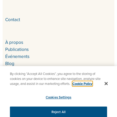
Contact
À propos
Publications
Événements
Blog
By clicking “Accept All Cookies”, you agree to the storing of
cookies on your device to enhance site navigation, analyze site
usage, and assist in our marketing efforts.
Cookie Policy
Cookies Settings
Copyright 2026 StarDust – Tests QA et UAT de tous vos
services numériques
Reject All