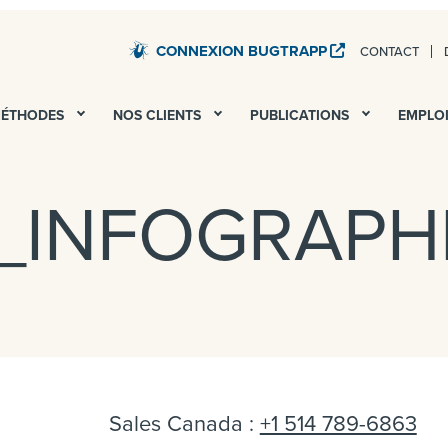
CONNEXION BUGTRAPP
CONTACT
STARDUST – TESTS QA ET UAT DE TOUS VOS SERV
MÉTHODES
NOS CLIENTS
PUBLICATIONS
EMPLO
_INFOGRAPH
Sales Canada :
+1 514 789-6863