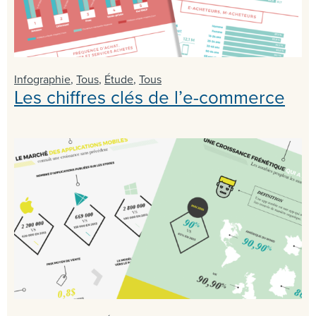
Infographie
,
Tous
,
Étude
,
Tous
Les chiffres clés de l’e-commerce