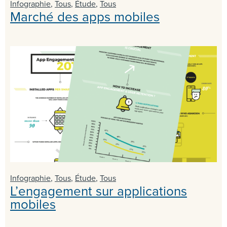
Infographie
,
Tous
,
Étude
,
Tous
Marché des apps mobiles
Infographie
,
Tous
,
Étude
,
Tous
L’engagement sur applications
mobiles