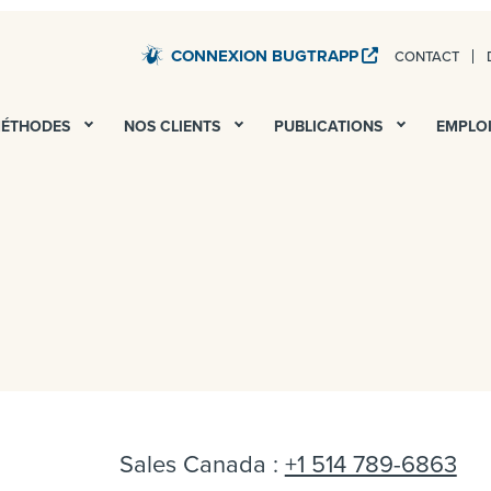
CONNEXION BUGTRAPP
CONTACT
STARDUST – TESTS QA ET UAT DE TOUS VOS SERV
MÉTHODES
NOS CLIENTS
PUBLICATIONS
EMPLO
Sales Canada :
+1 514 789-6863