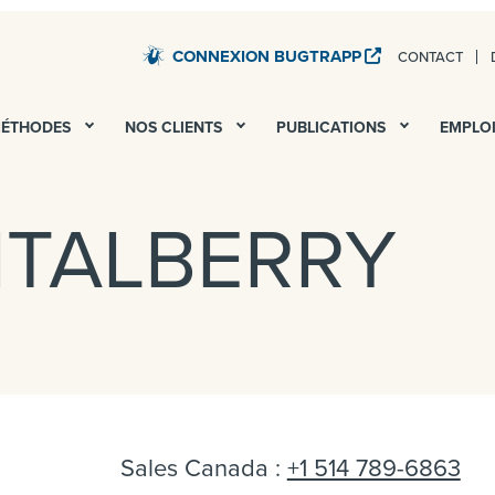
CONNEXION BUGTRAPP
CONTACT
STARDUST – TESTS QA ET UAT DE TOUS VOS SERV
MÉTHODES
NOS CLIENTS
PUBLICATIONS
EMPLO
ITALBERRY
Sales Canada :
+1 514 789-6863