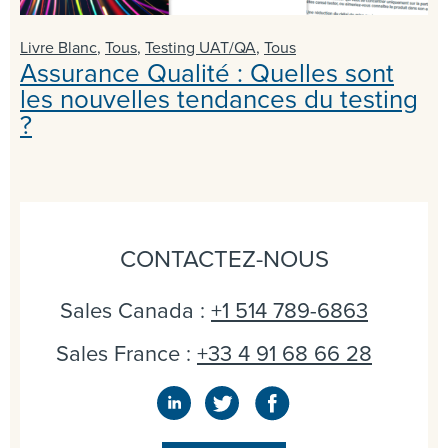
Livre Blanc
,
Tous
,
Testing UAT/QA
,
Tous
Assurance Qualité : Quelles sont
les nouvelles tendances du testing
?
CONTACTEZ-NOUS
Sales Canada :
+1 514 789-6863
Sales France :
+33 4 91 68 66 28