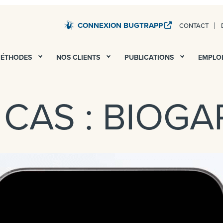
CONNEXION BUGTRAPP
CONTACT
STARDUST – TESTS QA ET UAT DE TOUS VOS SERV
MÉTHODES
NOS CLIENTS
PUBLICATIONS
EMPLO
 CAS : BIOG